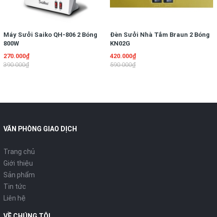
không? Trên cả trang thiết bị đó thật sự bớt nhiều số tiền,
đạt được hiệu suất cực cao, vừa đủ với mong mỏi không
những của của bạn mà còn phải với mọi thành viên còn lại ở
Máy Sưởi Saiko QH-806 2 Bóng
gia đình của bản thân và nhất là đảm bảo dành cho tất cả
Đèn Sưởi Nhà Tắm Braun 2 Bóng
800W
KN02G
mọi người.
270.000₫
420.000₫
Chúng tôi xin đề xuất model sản phẩm chuyên sử dụng nhà
390.000₫
590.000₫
tắm đã dùng đối với các khu nhà tắm ở các tổ ấm trong
khoảng một số năm trở lại đây. Bởi kiểu đèn chiếu này sưởi
ấm phòng tắm đem tới sự hiệu dụng rất cao, cùng với một
định mức công suất tiêu hao nhưng mang đến sự ấm nóng
lớn ưu việt hơn nhiều loại đèn thắp sáng bình thường.
Thêm vào đó, do bởi là dạng đèn sưởi ấm chuyên dành cho
VĂN PHÒNG GIAO DỊCH
khu vệ sinh vì vậy sự đảm bảo đã được nghiên cứu và đặt
lên mức quan tâm cao nhất, bóng đem tia hồng ngoại mang
Trang chủ
thiết kế dạng thủy tinh cứng chịu bị nóng cực tốt, không nổ
Giới thiệu
toàn bộ do nhiệt ngay cả khi nhỡ không may bị nước bắn vào.
Sản phẩm
Tin tức
Và bây giờ, http://densuoinhatamtot.com xin đề xuất đến mọi
Liên hệ
người model trang thiết bị chuyên dành khu vệ sinh Heizen HE-
2BR. Dòng Heizen rất chuyên dụng được vô vàn ngôi nhà lựa
VỀ CHÚNG TÔI