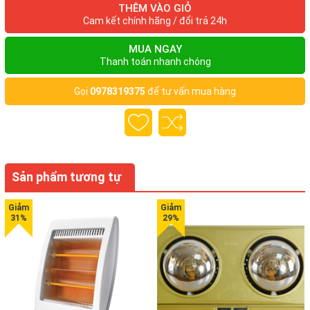
THÊM VÀO GIỎ
Việc riêng ban đầu sau mỗi buổi thức dậy là buộc phải bước
Cam kết chính hãng / đổi trả 24h
vào khu vệ sinh để mà làm vệ sinh chính mình. Ta cũng rất
nên làm công tác như vậy trước lúc một ngày đầy hoạt động
MUA NGAY
đầy hứng khởi.
Thanh toán nhanh chóng
Tiết trời này thì sẽ lạnh giá phải không bạn?, phải nói đến vào
khi sáng sớm. Khuynh hướng đa số hầu như cực kì ngại
Gọi
0978319375
để tư vấn mua hàng
ngùng vào lúc bước ra từ cái giường để bước tới nhà vệ sinh
để mà làm làm sạch bản thể, bởi vì khu nhà tắm là vị trí cực
kì giá lạnh. Cái buốt giá từ bốn phía tường phủ đá cùng hơi
nước lạnh mang cho đa số nổi da gà.
Chúng ta thường thường tự vấn cùng việc làm thế nào cho
Sản phẩm tương tự
để sự sống nhiều hơn nữa tiện dụng hơn nữa. Phòng nhà
tắm cũng luôn là nơi ấm áp thú vị cho toàn bộ cá nhân trong
tổ ấm? Việc dễ dàng này hoàn toàn dễ dàng nằm ở kiểm
soát của bạn, chỉ với một ít số tiền chẳng nhiều nhặn là mọi
người với cả gia đình đương nhiên sẽ có được 1 mùa Đông
không bị lạnh giá.
Chúng ta muốn biết rõ model thiết bị gì có công dụng mang
cho ấm dễ chịu dành cho phòng tắm của các bạn đúng