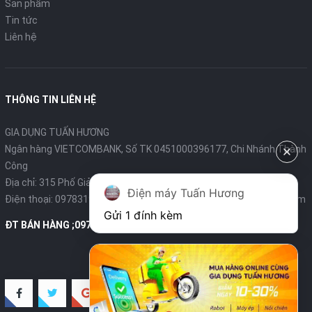
Sản phẩm
Tin tức
Liên hệ
THÔNG TIN LIÊN HỆ
GIA DỤNG TUẤN HƯƠNG
Ngân hàng VIETCOMBANK, Số TK 0451000396177, Chi Nhánh Thành
Công
Địa chỉ: 315 Phố Giảng Võ - Ba Đình - Hà Nội
Điện máy Tuấn Hương
Điện thoại:
0978319375
- Email:
diengiadungtuanhuong@gmail.com
Gửi 1 đính kèm
ĐT BÁN HÀNG ;0978319375