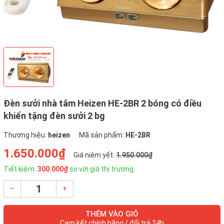
Đèn sưởi nhà tắm Heizen HE-2BR 2 bóng có điều
khiển tặng đèn sưởi 2 bg
Thương hiệu:
heizen
Mã sản phẩm:
HE-2BR
1.650.000₫
Giá niêm yết:
1.950.000₫
Tiết kiệm:
300.000₫
so với giá thị trường
–
+
THÊM VÀO GIỎ
Cam kết chính hãng / đổi trả 24h