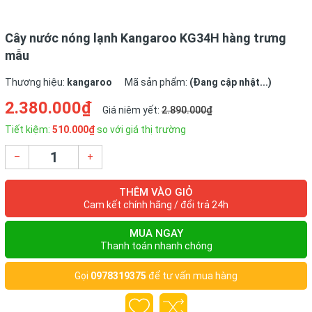
Cây nước nóng lạnh Kangaroo KG34H hàng trưng
mẫu
Thương hiệu:
kangaroo
Mã sản phẩm:
(Đang cập nhật...)
2.380.000₫
Giá niêm yết:
2.890.000₫
Tiết kiệm:
510.000₫
so với giá thị trường
–
+
THÊM VÀO GIỎ
Cam kết chính hãng / đổi trả 24h
MUA NGAY
Thanh toán nhanh chóng
Gọi
0978319375
để tư vấn mua hàng