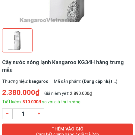
Cây nước nóng lạnh Kangaroo KG34H hàng trưng
mẫu
Thương hiệu:
kangaroo
Mã sản phẩm:
(Đang cập nhật...)
2.380.000₫
Giá niêm yết:
2.890.000₫
Tiết kiệm:
510.000₫
so với giá thị trường
–
+
THÊM VÀO GIỎ
Cam kết chính hãng / đổi trả 24h