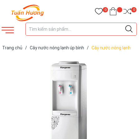
0
0
Trang chủ
/
Cây nước nóng lạnh úp bình
/
Cây nước nóng lạnh
Kangaroo KG34H hàng trưng mẫu