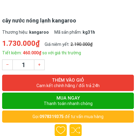
Thông số kỹ thuật
cây nước nóng lạnh kangaroo
Thông số kĩ thuật trên Vatgia.com chỉ mang tính tham khảo,
Thương hiệu:
kangaroo
Mã sản phẩm:
kg31h
thông số có thể thay đổi mà không báo trước.
1.730.000₫
Nếu bạn phát hiện thông số sai xin hãy
Click vào đây
để thông
Giá niêm yết:
2.190.000₫
báo cho chúng tôi. Xin trân trọng cảm ơn bạn!
Tiết kiệm:
460.000₫
so với giá thị trường
–
+
Cập nhật: 16/11/2017 - 09:20
Tình trạng: Mới
THÊM VÀO GIỎ
Cam kết chính hãng / đổi trả 24h
MUA NGAY
Thanh toán nhanh chóng
Gọi
0978319375
để tư vấn mua hàng