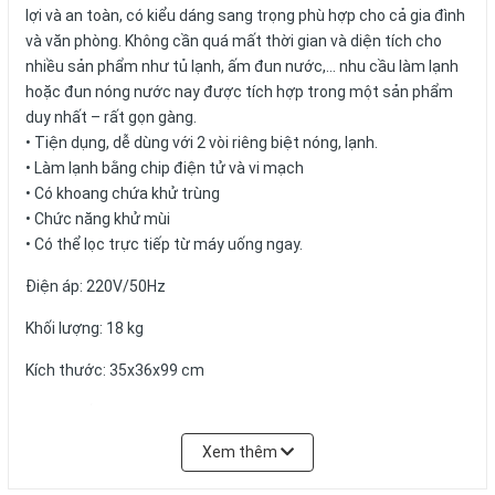
lợi và an toàn, có kiểu dáng sang trọng phù hợp cho cả gia đình
và văn phòng. Không cần quá mất thời gian và diện tích cho
nhiều sản phẩm như tủ lạnh, ấm đun nước,… nhu cầu làm lạnh
hoặc đun nóng nước nay được tích hợp trong một sản phẩm
duy nhất – rất gọn gàng.
• Tiện dụng, dễ dùng với 2 vòi riêng biệt nóng, lạnh.
• Làm lạnh bằng chip điện tử và vi mạch
• Có khoang chứa khử trùng
• Chức năng khử mùi
• Có thể lọc trực tiếp từ máy uống ngay.
Điện áp: 220V/50Hz
Khối lượng: 18 kg
Kích thước: 35x36x99 cm
Công suất: CS Nóng: 500W - CS Lạnh 65W
Xem thêm
Bảo hành: 12 tháng