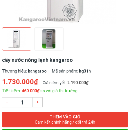
cây nước nóng lạnh kangaroo
Thương hiệu:
kangaroo
Mã sản phẩm:
kg31h
1.730.000₫
Giá niêm yết:
2.190.000₫
Tiết kiệm:
460.000₫
so với giá thị trường
–
+
THÊM VÀO GIỎ
Cam kết chính hãng / đổi trả 24h