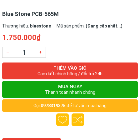
Blue Stone PCB-565M
Thương hiệu:
bluestone
Mã sản phẩm:
(Đang cập nhật...)
1.750.000₫
–
+
THÊM VÀO GIỎ
Cam kết chính hãng / đổi trả 24h
MUA NGAY
Thanh toán nhanh chóng
Gọi
0978319375
để tư vấn mua hàng