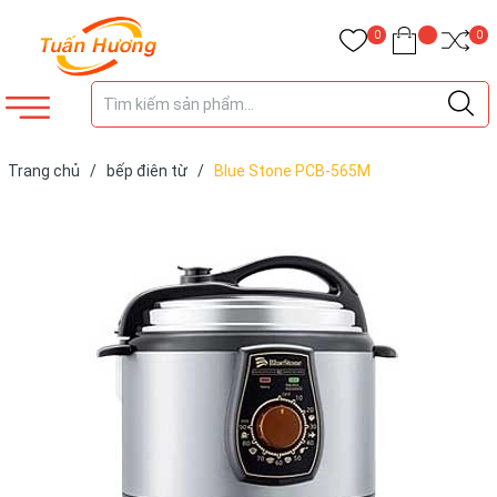
0
0
Trang chủ
/
bếp điên từ
/
Blue Stone PCB-565M