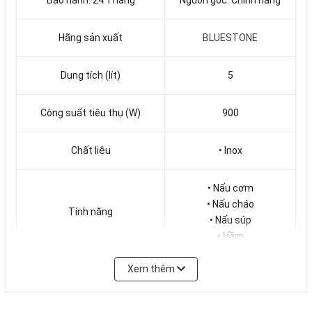
Bảo hành: 24 Tháng
Nguồn gốc: Chính hãng
Hãng sản xuất
BLUESTONE
Dung tích (lít)
5
Công suất tiêu thụ (W)
900
Chất liệu
• Inox
• Nấu cơm
• Nấu cháo
Tính năng
• Nấu súp
• Hầm
Xem thêm
• -
Chức năng điều khiển
• Đèn báo