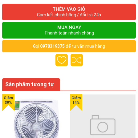
CHI TIẾT TÍNH NĂNG
THÊM VÀO GIỎ
Dung tích 4 lít
Cam kết chính hãng / đổi trả 24h
MUA NGAY
Với dung tích 4 lít sẽ phụ vụ tốt nhu cầu sử dụng nước nóng
Thanh toán nhanh chóng
trong ngày của cả nhà, thoải mái pha các loại thức uống thơm
ngon cho cả nhà thưởng thức. Bình thủy điện Panasonic NC-
Gọi
0978319375
để tư vấn mua hàng
EG4000CSY có thiết kế tiện dụng với thanh đo mực nước để
người dùng dễ dàng theo dõi và có thể châm nước vào đúng
lúc, nắp bình có thể tháo rời để vệ sinh dễ dàng.
Sản phẩm tương tự
Kiểu dáng gọn gàng với dung tích 4 lít
Lòng bình chống dính
Lòng bình được làm bằng chất liệu bền tốt và tráng than đá
chống dính rất tốt, đảm bảo an toàn cho sức khỏe của người
dùng và không phát sinh chất gây hại khi thường xuyên tiếp