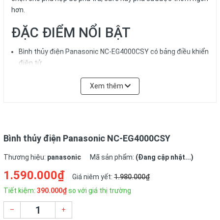
hơn.
ĐẶC ĐIỂM NỔI BẬT
Bình thủy điện Panasonic NC-EG4000CSY có bảng điều khiển
điện tử
Dung tích đun nước 4 lít
Xem thêm
Đun nước sôi nhanh hơn với công suất 700W
Có 4 nhiệt độ nước 70, 80, 90, 98 độ C và thời gian hẹn giờ
đến 6 tiếng
Bình thủy điện Panasonic NC-EG4000CSY
Có tính năng đun sôi lâu và đun sôi lại rất tiện lợi
Thương hiệu:
panasonic
Mã sản phẩm:
(Đang cập nhật...)
Có khóa an toàn và chế độ rót nhỏ giọt
1.590.000₫
Giá niêm yết:
1.980.000₫
Tiết kiệm:
390.000₫
so với giá thị trường
–
+