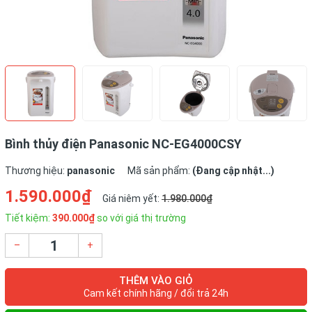
Bình thủy điện Panasonic NC-EG4000CSY
Thương hiệu:
panasonic
Mã sản phẩm:
(Đang cập nhật...)
1.590.000₫
Giá niêm yết:
1.980.000₫
Tiết kiệm:
390.000₫
so với giá thị trường
–
+
THÊM VÀO GIỎ
Cam kết chính hãng / đổi trả 24h