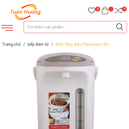
0
0
Trang chủ
/
bếp điên từ
/
Bình thủy điện Panasonic NC-
EG4000CSY