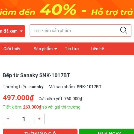
m đã xem
Giới thiệu
Sản phẩm
Tin tức
Liên hệ
Bếp từ Sanaky SNK-1017BT
Thương hiệu:
sanaky
Mã sản phẩm:
SNK-1017BT
497.000₫
Giá niêm yết:
760.000₫
Tiết kiệm:
263.000₫
so với giá thị trường
–
+