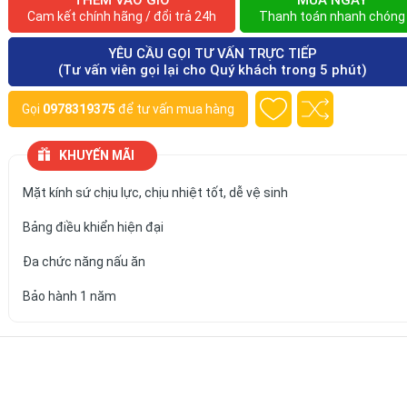
THÊM VÀO GIỎ
MUA NGAY
Cam kết chính hãng / đổi trả 24h
Thanh toán nhanh chóng
YÊU CẦU GỌI TƯ VẤN TRỰC TIẾP
(Tư vấn viên gọi lại cho Quý khách trong 5 phút)
Gọi
0978319375
để tư vấn mua hàng
KHUYẾN MÃI
Mặt kính sứ chịu lực, chịu nhiệt tốt, dễ vệ sinh
Bảng điều khiển hiện đại
Đa chức năng nấu ăn
Bảo hành 1 năm