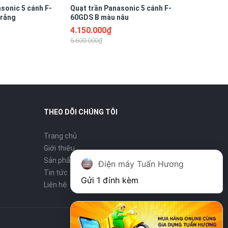
sonic 5 cánh F-
Quạt trần Panasonic 5 cánh F-
trắng
60GDS B màu nâu
4.150.000₫
5.600.000₫
THEO DÕI CHÚNG TÔI
Trang chủ
Giới thiệu
Sản phẩm
Điện máy Tuấn Hương
Tin tức
Gửi 1 đính kèm
Liên hệ