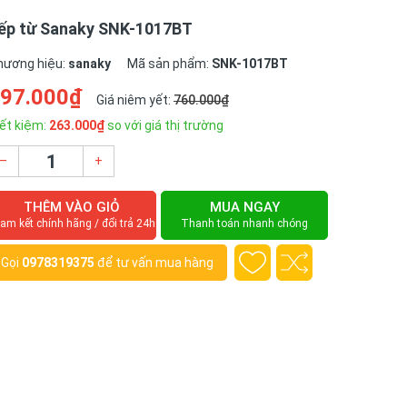
ếp từ Sanaky SNK-1017BT
hương hiệu:
sanaky
Mã sản phẩm:
SNK-1017BT
97.000₫
Giá niêm yết:
760.000₫
ết kiệm:
263.000₫
so với giá thị trường
–
+
THÊM VÀO GIỎ
MUA NGAY
am kết chính hãng / đổi trả 24h
Thanh toán nhanh chóng
Gọi
0978319375
để tư vấn mua hàng