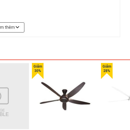
em thêm
tinh cao cấp chịu lực, chịu nhiệt cao và dễ chùi rửa. Chỉ cần
n do dầu mỡ hay thức ăn bị rơi ra mặt bếp khi nấu nướng. Vỏ
t.
nh LED bằng tiếng Việt dễ quan sát, các nút điều khiển nhanh