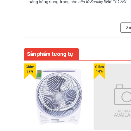
sáng bóng sang trọng cho
bếp từ Sanaky SNK-1017BT.
X
Bếp từ Sanaky SNK-1017BT công suất 2000W
Sản phẩm tương tự
Chất liệu cao cấp siêu bền:
Mặt bếp làm bằng thủy 
một chiếc khăn ẩm là bạn có thể làm sạch những vết bẩ
bếp bằng nhựa nên rất bền, cách nhiệt và cách điện tố
Màn hình LED và bảng điều khiển hiện đại:
Màn hì
nhạy, dễ dàng điều chỉnh các chức năng của bếp.