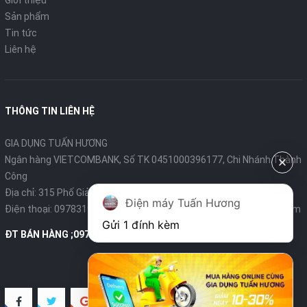
Giới thiệu
Sản phẩm
- Phải cho đồ ăn, nước vào nồi nấu trước khi bật bếp.
Tin tức
Liên hệ
- Sử dụng đúng loại nồi chuyên dùng.
- Bếp phải được đặt trên bề mặt phẳng, cách các vật cản tối
thiểu 100cm.
THÔNG TIN LIÊN HỆ
- Kiểm tra hệ thống điện trước khi sử dụng.
GIA DỤNG TUẤN HƯƠNG
- Để bếp cách xa hơi nóng, hơi nước, khu vực ẩm ướt.
Ngân hàng VIETCOMBANK, Số TK 0451000396177, Chi Nhánh Thành
- Không đặt vật cản bên dưới bếp để quạt tản nhiệt hoạt động
Công
hiệu quả.
Địa chỉ: 315 Phố Giảng Võ - Ba Đình - Hà Nội
Điện máy Tuấn Hương
Điện thoại:
0978319375
- Email:
diengiadungtuanhuong@gmail.com
- Dùng bếp xong, chỉnh nhiệt độ xuống mức thấp nhất, sau đó
Gửi 1 đính kèm
tắt công tắc nguồn điện, và lấy nồi xuống.
ĐT BÁN HÀNG ;0978319375
Thông số kĩ thuật
Tên sản phẩm:
Bếp từ Sanaky AT-1014BT