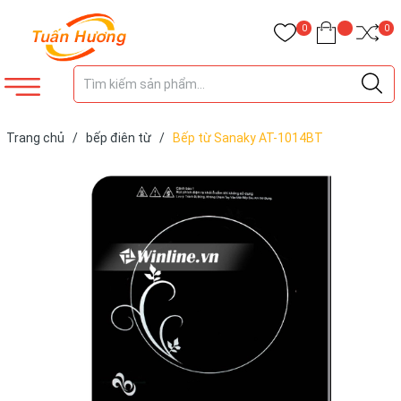
0
0
Trang chủ
/
bếp điên từ
/
Bếp từ Sanaky AT-1014BT