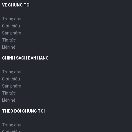
- An toàn cho sức khỏe gia đình: Bếp làm nóng bằng điện nên
VỀ CHÚNG TÔI
không có khói, lửa hay các chất gây hại như một số phương
pháp khác.
Trang chủ
-
Bảo vệ khi quá nhiệt: Khi nhiệt độ vượt ngưỡng cho phép bếp
Giới thiệu
sẽ tự ngắt để đảm bảo an toàn cho người sử dụng.
Sản phẩm
Tin tức
- Khu vực xung quanh bếp không bị nóng: Bếp làm nóng trực
Liên hệ
tiếp ở đáy dụng cụ nấu, môi trường xung quanh chỉ bị nóng do
nhiệt từ dụng cụ nấu truyền ra nên tương đối nguội. Cả gia đình
CHÍNH SÁCH BÁN HÀNG
có thể ngồi quây quần xung quanh rất an toàn.
Trang chủ
Giới thiệu
Sản phẩm
Tin tức
Lưu ý khi sử dụng bếp từ
Liên hệ
THEO DÕI CHÚNG TÔI
- Đọc kỹ hướng dẫn sử dụng trước khi dùng.
Trang chủ
- Để xa tầm tay trẻ em.