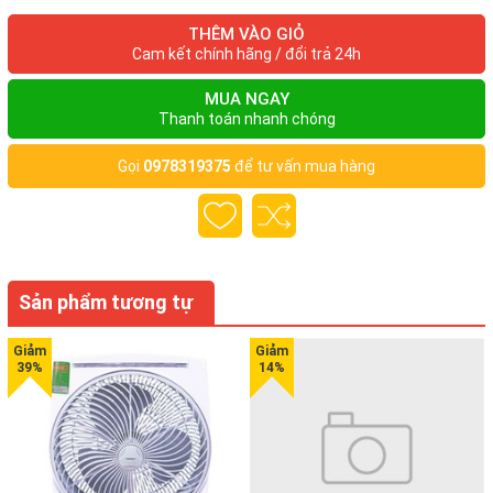
Đặc điểm nổi bật của bếp từ Sanaky AT-1014BT
THÊM VÀO GIỎ
Cam kết chính hãng / đổi trả 24h
- Màn led hiển thị nhiệt độ: Bếp điện từ được trang bị màn led
MUA NGAY
Thanh toán nhanh chóng
hiện đại nhằm hiển thị nhiệt độ để người sử dụng biết nhiệt độ
hiện tại và điều chỉnh nhiệt độ phù hợp với việc nấu ăn. Màn led
Gọi
0978319375
để tư vấn mua hàng
được bố trí ngay trên mặt bếp nên rất dễ quan sát trong quá
trình sử dụng.
- Đa chức năng nấu nướng: Với
bếp từ Sanaky AT-1014BT
các
Sản phẩm tương tự
chị em có thể sử dụng hàng ngày để chế biến các món ăn như
xào, luộc, nấu,... đặc biệt là nấu lẩu trong các bữa tiệc nhỏ tại
gia đình.
- Tiết kiệm điện năng tiêu thụ: Bếp hoạt động theo nguyên lý
hoạt động của dòng điện Fuco. Trong quá trình nấu bếp làm