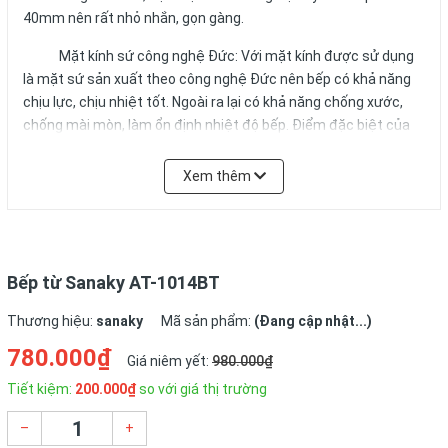
40mm nên rất nhỏ nhắn, gọn gàng.
Mặt kính sứ công nghệ Đức: Với mặt kính được sử dụng
là mặt sứ sản xuất theo công nghệ Đức nên bếp có khả năng
chịu lực, chịu nhiệt tốt. Ngoài ra lại có khả năng chống xước,
chống mài mòn, làm ổn định nhiệt độ bếp. Điểm đặc biệt của
mặt bếp làm nhiều chị em hài lòng là rất dễ dàng lau chùi sau
khi sử dụng.
Xem thêm
Phím chức năng là phím cảm ứng: Các phím chức năng
của
bếp điện từ
đều là phím cảm ứng, được thiết kế hài hòa
với mặt kính tạo cảm giác tinh tế cho toàn bộ bếp. Các phím
cảm ứng của bếp rất nhậy, chỉ cần lướt nhẹ là chị em có thể
Bếp từ Sanaky AT-1014BT
điều khiển bếp dễ dàng. Với 10 nấc điều chỉnh nhiệt độ và công
Thương hiệu:
sanaky
Mã sản phẩm:
(Đang cập nhật...)
suất rất tiện dụng chị em có thể điều chỉnh cho phù hợp với
từng giai đoạn nấu ăn.
780.000₫
Giá niêm yết:
980.000₫
Tiết kiệm:
200.000₫
so với giá thị trường
–
+