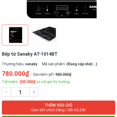
Bếp từ Sanaky AT-1014BT
Thương hiệu:
sanaky
Mã sản phẩm:
(Đang cập nhật...)
780.000₫
Giá niêm yết:
980.000₫
Tiết kiệm:
200.000₫
so với giá thị trường
–
+
THÊM VÀO GIỎ
Cam kết chính hãng / đổi trả 24h