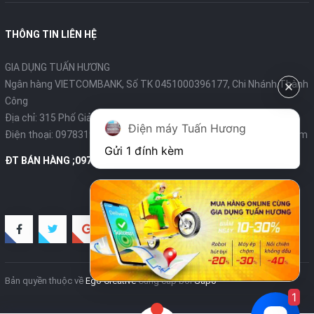
THÔNG TIN LIÊN HỆ
GIA DỤNG TUẤN HƯƠNG
Ngân hàng VIETCOMBANK, Số TK 0451000396177, Chi Nhánh Thành
Công
Địa chỉ: 315 Phố Giảng Võ - Ba Đình - Hà Nội
Điện máy Tuấn Hương
Điện thoại:
0978319375
- Email:
diengiadungtuanhuong@gmail.com
Gửi 1 đính kèm
ĐT BÁN HÀNG ;0978319375
Bản quyền thuộc về
Ego Creative
Cung cấp bởi
Sapo
1