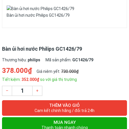
Bàn ủi hơi nước
Philips GC1426/79
Bàn ủi hơi nước Philips GC1426/79
Thương hiệu:
philips
Mã sản phẩm:
GC1426/79
378.000₫
Giá niêm yết:
730.000₫
Tiết kiệm:
352.000₫
so với giá thị trường
–
+
THÊM VÀO GIỎ
Cam kết chính hãng / đổi trả 24h
MUA NGAY
Thanh toán nhanh chóng