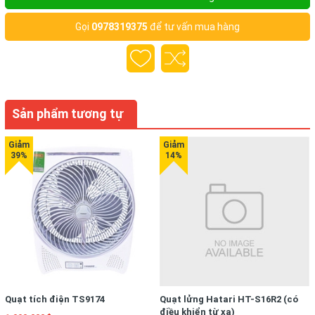
Gọi
0978319375
để tư vấn mua hàng
Sản phẩm tương tự
Quạt tích điện TS9174
Quạt lửng Hatari HT-S16R2 (có
điều khiển từ xa)