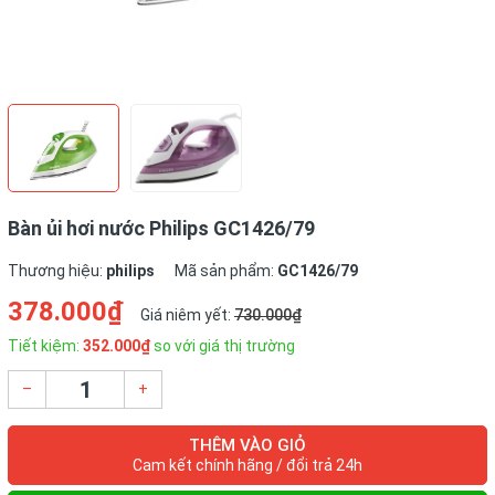
Bàn ủi hơi nước Philips GC1426/79
Thương hiệu:
philips
Mã sản phẩm:
GC1426/79
378.000₫
Giá niêm yết:
730.000₫
Tiết kiệm:
352.000₫
so với giá thị trường
–
+
THÊM VÀO GIỎ
Cam kết chính hãng / đổi trả 24h