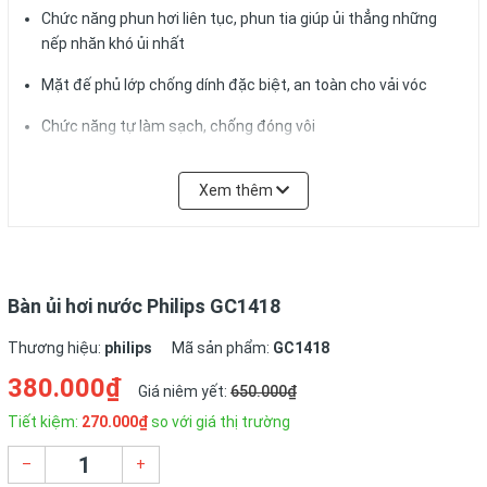
Chức năng phun hơi liên tục, phun tia giúp ủi thẳng những
nếp nhăn khó ủi nhất
Mặt đế phủ lớp chống dính đặc biệt, an toàn cho vải vóc
Chức năng tự làm sạch, chống đóng vôi
Dây điện xoay 360 độ, không vướng khi ủi
Xem thêm
CHI TIẾT TÍNH NĂNG
Bàn ủi hơi nước Philips GC1418
Kiểu dáng hiện đại
Thương hiệu:
philips
Mã sản phẩm:
GC1418
Bàn ủi hơi nước Philips GC1418
được trang bị 2 nút bấm phu
380.000₫
hơi nước nhẹ và tăng cường đáp ứng tốt nhu cầu sử dụng của
Giá niêm yết:
650.000₫
người dùng khi cần ủi thẳng nhiều loại vải khác nhau. Phía dưới
Tiết kiệm:
270.000₫
so với giá thị trường
tay cầm là nút xoay điều chỉnh chế độ ủi rất dễ dàng và tiện lợi.
Phần sau là dây điện có thiết kế xoay 360 độ giúp không gây
–
+
cản trở cho bạn khi ủi quần áo.