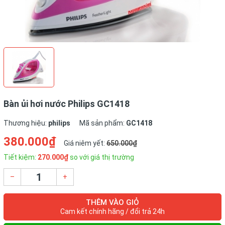
Bàn ủi hơi nước Philips GC1418
Thương hiệu:
philips
Mã sản phẩm:
GC1418
380.000₫
Giá niêm yết:
650.000₫
Tiết kiệm:
270.000₫
so với giá thị trường
–
+
THÊM VÀO GIỎ
Cam kết chính hãng / đổi trả 24h