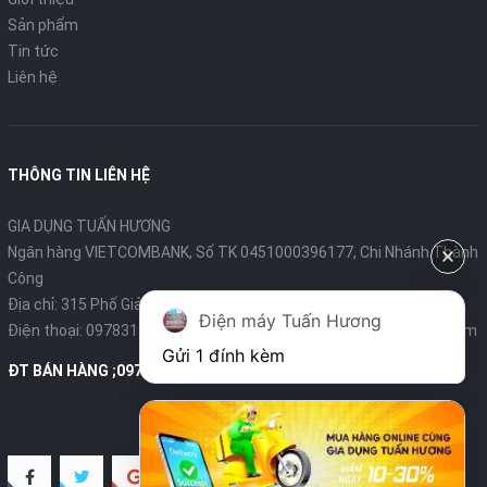
Chất liệu đế :
Chống dính
Sản phẩm
Tin tức
Công suất :
1000 W
Liên hệ
Chức năng dùng hơi nước
THÔNG TIN LIÊN HỆ
Dung tích bình nước:
200 ml
GIA DỤNG TUẤN HƯƠNG
Tự làm sạch:
Có
Ngân hàng VIETCOMBANK, Số TK 0451000396177, Chi Nhánh Thành
Kích thước & Khối lượng
Công
Địa chỉ: 315 Phố Giảng Võ - Ba Đình - Hà Nội
Điện máy Tuấn Hương
Điện thoại:
0978319375
- Email:
diengiadungtuanhuong@gmail.com
Kích thước thùng:
287x125x146 mm
Gửi 1 đính kèm
ĐT BÁN HÀNG ;0978319375
Khối lượng thùng (kg):
1.2 kg