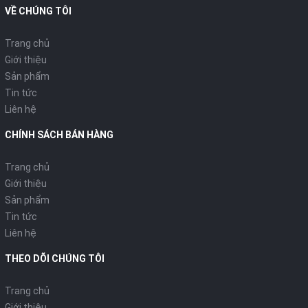
THÔNG SỐ KỸ THUẬT
VỀ CHÚNG TÔI
Trang chủ
Giới thiệu
Thông tin chung
Sản phẩm
Tin tức
Model:
GC1418
Liên hệ
Màu sắc:
Hồng
CHÍNH SÁCH BÁN HÀNG
Nhà sản xuất:
PHILIPS
Trang chủ
Giới thiệu
Thời gian bảo hành:
24 tháng
Sản phẩm
Tin tức
Liên hệ
Tổng quan Bàn ủi
THEO DÕI CHÚNG TÔI
Loại bàn ủi:
Hơi nước
Trang chủ
Giới thiệu