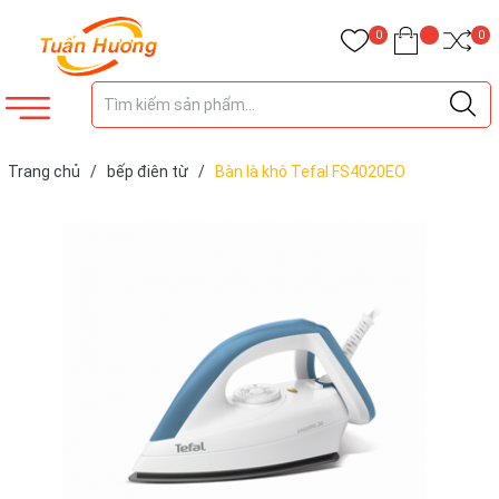
0
0
Trang chủ
/
bếp điên từ
/
Bàn là khô Tefal FS4020EO