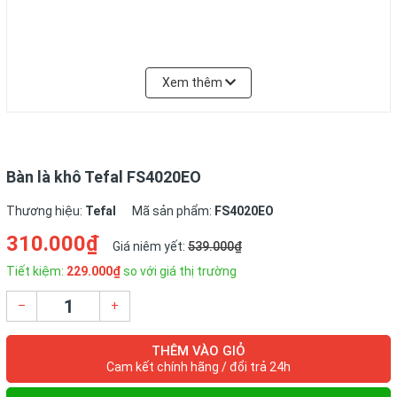
Xem thêm
Bàn là khô Tefal FS4020EO
Thương hiệu:
Tefal
Mã sản phẩm:
FS4020EO
310.000₫
Giá niêm yết:
539.000₫
Tiết kiệm:
229.000₫
so với giá thị trường
–
+
THÊM VÀO GIỎ
Cam kết chính hãng / đổi trả 24h