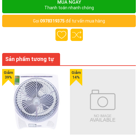
MUA NGAY
Thanh toán nhanh chóng
Gọi
0978319375
để tư vấn mua hàng
Sản phẩm tương tự