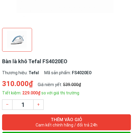
Bàn là khô Tefal FS4020EO
Thương hiệu:
Tefal
Mã sản phẩm:
FS4020EO
310.000₫
Giá niêm yết:
539.000₫
Tiết kiệm:
229.000₫
so với giá thị trường
–
+
THÊM VÀO GIỎ
Cam kết chính hãng / đổi trả 24h