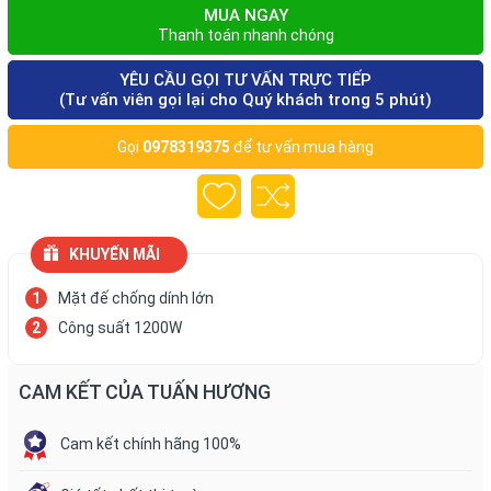
MUA NGAY
Thanh toán nhanh chóng
YÊU CẦU GỌI TƯ VẤN TRỰC TIẾP
(Tư vấn viên gọi lại cho Quý khách trong 5 phút)
Gọi
0978319375
để tư vấn mua hàng
KHUYẾN MÃI
Mặt đế chống dính lớn
Công suất 1200W
CAM KẾT CỦA TUẤN HƯƠNG
Cam kết chính hãng 100%