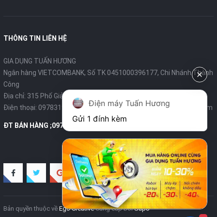
THÔNG TIN LIÊN HỆ
GIA DỤNG TUẤN HƯƠNG
Ngân hàng VIETCOMBANK, Số TK 0451000396177, Chi Nhánh Thành
Công
Địa chỉ: 315 Phố Giảng Võ - Ba Đình - Hà Nội
Điện máy Tuấn Hương
Điện thoại:
0978319375
- Email:
diengiadungtuanhuong@gmail.com
Gửi 1 đính kèm
ĐT BÁN HÀNG ;0978319375
Bản quyền thuộc về
Ego Creative
Cung cấp bởi
Sapo