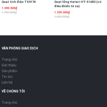
Quạt tích điện TS9174
Quạt lửng Hatari HT-S16R2 (có
điều khiển từ xa)
1.090.000₫
1.789.000₫
1.290.000₫
1.500.000₫
VĂN PHÒNG GIAO DỊCH
Trang chủ
Giới thiệu
Sản phẩm
Tin tức
Liên hệ
VỀ CHÚNG TÔI
Trang chủ