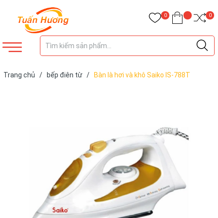
0
0
Trang chủ
/
bếp điên từ
/
Bàn là hơi và khô Saiko IS-788T