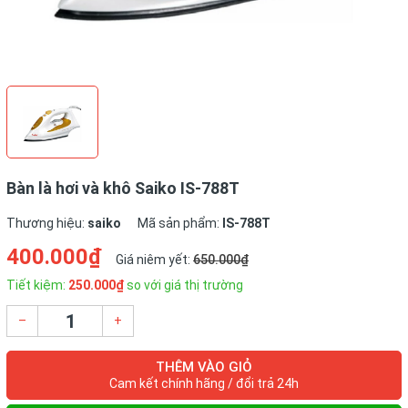
Bàn là hơi và khô Saiko IS-788T
Thương hiệu:
saiko
Mã sản phẩm:
IS-788T
400.000₫
Giá niêm yết:
650.000₫
Tiết kiệm:
250.000₫
so với giá thị trường
–
+
THÊM VÀO GIỎ
Cam kết chính hãng / đổi trả 24h