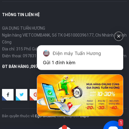
THÔNG TIN LIÊN HỆ
GIA DỤNG TUẤN HƯƠNG
Ngân hàng VIETCOMBANK, Số TK 0451000396177, Chi Nhánh Thành
Công
Địa chỉ: 315 Phố Giảng Võ - Ba Đình - Hà Nội
Điện máy Tuấn Hương
Điện thoại:
0978319375
- Email:
diengiadungtuanhuong@gmail.com
Gửi 1 đính kèm
ĐT BÁN HÀNG ;0978319375
Bản quyền thuộc về
Ego Creative
Cung cấp bởi
Sapo
1