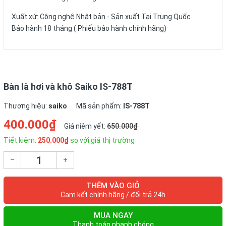
Xuất xứ: Công nghệ Nhật bản - Sản xuất Tại Trung Quốc
Bảo hành 18 tháng ( Phiếu bảo hành chính hãng)
Bàn là hơi và khô Saiko IS-788T
Thương hiệu:
saiko
Mã sản phẩm:
IS-788T
400.000₫
Giá niêm yết:
650.000₫
Tiết kiệm:
250.000₫
so với giá thị trường
–
+
THÊM VÀO GIỎ
Cam kết chính hãng / đổi trả 24h
MUA NGAY
Thanh toán nhanh chóng