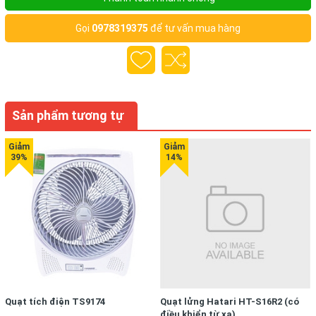
Gọi
0978319375
để tư vấn mua hàng
Sản phẩm tương tự
Quạt tích điện TS9174
Quạt lửng Hatari HT-S16R2 (có
điều khiển từ xa)