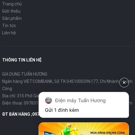
Trang chủ
Giới thiệu
Sản phẩm
Tin tức
Liên hệ
THÔNG TIN LIÊN HỆ
GIA DỤNG TUẤN HƯƠNG
Ngân hàng VIETCOMBANK, Số TK 0451000396177, Chi Nhánh Thành
Công
Địa chỉ: 315 Phố Giảng Võ - Ba Đình - Hà Nội
Điện máy Tuấn Hương
Điện thoại:
0978319375
- Email:
diengiadungtuanhuong@gmail.com
Gửi 1 đính kèm
ĐT BÁN HÀNG ;0978319375