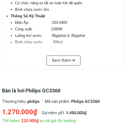
Có chức năng tự tắt an toàn khi để quên.
Bình chứa nước lớn
Thông Số Kỹ Thuật
Điện Áp: 220-240V
Công suất: 2300W
Luồng hơi nước: 95g/phút & 35g/phút
Bình chứa nước: 300ml
Chiều dài dây điện: 2 m
Kích thước: 29.5 x 11.6 x 19.5 cm
Xem thêm
Xuất xứ:
Indonexia
Bảo hành:
24 tháng
Bàn là hơi Philips GC3360
Thương hiệu:
philips
Mã sản phẩm:
Philips GC3360
1.270.000₫
Giá niêm yết:
1.490.000₫
Tiết kiệm:
220.000₫
so với giá thị trường