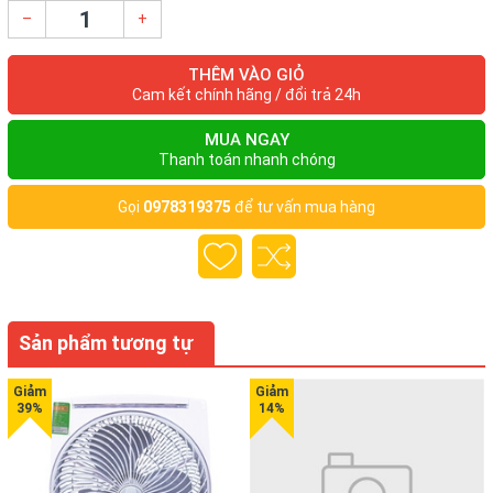
–
+
THÊM VÀO GIỎ
Cam kết chính hãng / đổi trả 24h
MUA NGAY
Thanh toán nhanh chóng
Gọi
0978319375
để tư vấn mua hàng
Sản phẩm tương tự