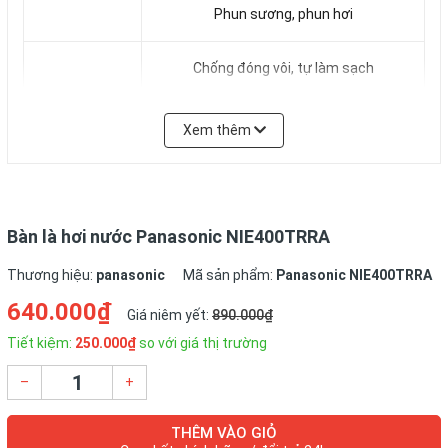
Phun sương, phun hơi
Chống đóng vôi, tự làm sạch
Mặt đế cong, tròn dễ dàng thao tác khi
Xem thêm
ủi
Bàn là hơi nước Panasonic NIE400TRRA
Thương hiệu:
panasonic
Mã sản phẩm:
Panasonic NIE400TRRA
640.000₫
Giá niêm yết:
890.000₫
Tiết kiệm:
250.000₫
so với giá thị trường
–
+
THÊM VÀO GIỎ