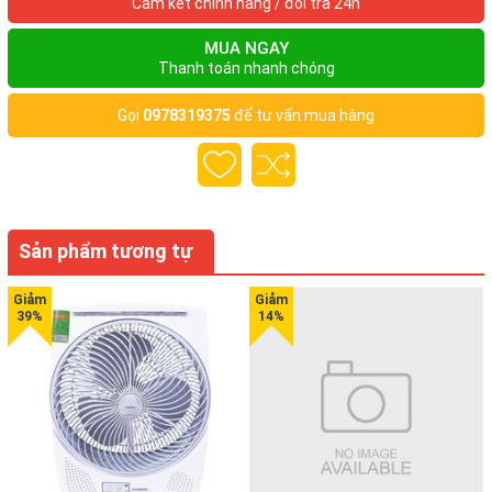
Cam kết chính hãng / đổi trả 24h
MUA NGAY
Thanh toán nhanh chóng
Gọi
0978319375
để tư vấn mua hàng
Sản phẩm tương tự