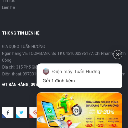
Tin tức
Liên hệ
THÔNG TIN LIÊN HỆ
GIA DỤNG TUẤN HƯƠNG
Ngân hàng VIETCOMBANK, Số TK 0451000396177, Chi Nhánh Thành
Công
Địa chỉ: 315 Phố Giảng Võ - Ba Đình - Hà Nội
Điện máy Tuấn Hương
Điện thoại:
0978319375
- Email:
diengiadungtuanhuong@gmail.com
Gửi 1 đính kèm
ĐT BÁN HÀNG ;0978319375