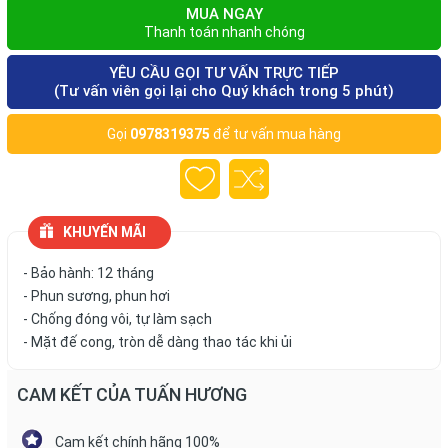
MUA NGAY
Thanh toán nhanh chóng
YÊU CẦU GỌI TƯ VẤN TRỰC TIẾP
(Tư vấn viên gọi lại cho Quý khách trong 5 phút)
Gọi
0978319375
để tư vấn mua hàng
KHUYẾN MÃI
- Bảo hành: 12 tháng
- Phun sương, phun hơi
- Chống đóng vôi, tự làm sạch
- Mặt đế cong, tròn dễ dàng thao tác khi ủi
CAM KẾT CỦA TUẤN HƯƠNG
Cam kết chính hãng 100%