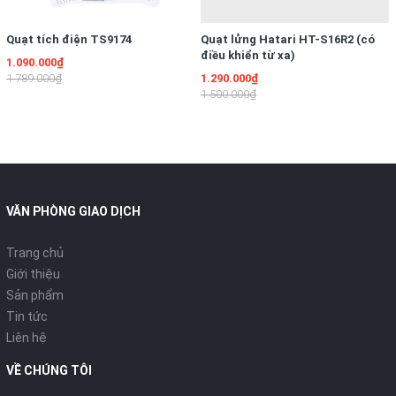
Quạt tích điện TS9174
Quạt lửng Hatari HT-S16R2 (có
điều khiển từ xa)
1.090.000₫
1.789.000₫
1.290.000₫
1.500.000₫
VĂN PHÒNG GIAO DỊCH
Trang chủ
Giới thiệu
Sản phẩm
Tin tức
Liên hệ
VỀ CHÚNG TÔI