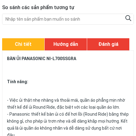
So sánh các sản phẩm tương tự
Chi tiết
Hướng dẫn
Đánh giá
BÀN ỦI PANASONIC NI-L700SSGRA
Tính năng:
- Việc ủi thật nhẹ nhàng và thoải mái, quần áo phẳng mịn nhờ
thiết kế đế ủi Round Ride, đặc biệt với các loại quần áo lớn.
- Panasonic thiết kế bàn ủi có đế hơi lồi (Round Ride) bằng thép
không gỉ, cho phép ủi trơn nhẹ và dễ dàng khắp mọi hướng. Kết
quả là ủi quần áo không nhăn và dễ dàng sử dụng bất cứ nơi
đâu.