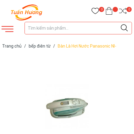
0
0
Trang chủ
/
bếp điên từ
/
Bàn Là Hơi Nước Panasonic NI-
L700SSGRA Xanh Lá, 1800W, Đế Mạ Titan Chống Dính