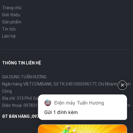
Trang chủ
Giới thiệu
Sản phẩm
Tin tức
Liên hệ
THÔNG TIN LIÊN HỆ
GIA DỤNG TUẤN HƯƠNG
Ngân hàng VIETCOMBANK, Số TK 0451000396177, Chi Nhánh Thành
Công
Địa chỉ: 315 Phố Giảng Võ - Ba Đình - Hà Nội
Điện máy Tuấn Hương
Điện thoại:
0978319375
- Email:
diengiadungtuanhuong@gmail.com
Gửi 1 đính kèm
ĐT BÁN HÀNG ;0978319375