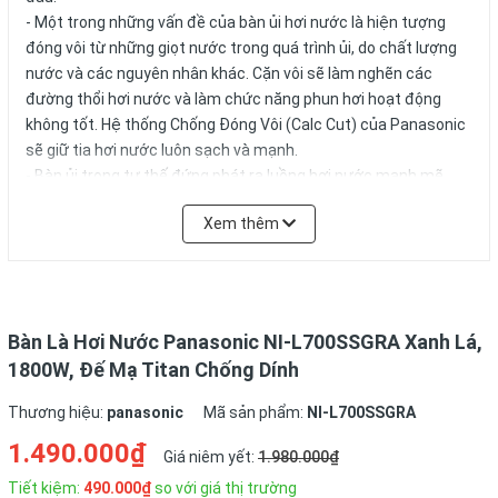
- Một trong những vấn đề của bàn ủi hơi nước là hiện tượng
đóng vôi từ những giọt nước trong quá trình ủi, do chất lượng
nước và các nguyên nhân khác. Cặn vôi sẽ làm nghẽn các
đường thổi hơi nước và làm chức năng phun hơi hoạt động
không tốt. Hệ thống Chống Đóng Vôi (Calc Cut) của Panasonic
sẽ giữ tia hơi nước luôn sạch và mạnh.
- Bàn ủi trong tư thế đứng phát ra luồng hơi nước mạnh mẽ,
hoạt động hiệu quả tại mọi vị trí. Phun hơi nước còn xóa bỏ
Xem thêm
được các mùi khó chịu trong vải và là một trong nhiều chức
năng tiện dụng của bàn ủi.
- Bình nước tháo lắp sẽ giúp bạn không phải mang cả bàn ủi ra
vòi nước mỗi khi cần lấy nước, chỉ cần mang theo bình tháo lắp
này.
Bàn Là Hơi Nước Panasonic NI-L700SSGRA Xanh Lá,
- Vì sự thay đổi nhiệt độ và nhiều yếu tố khác, hơi nước có thể
1800W, Đế Mạ Titan Chống Dính
nguội đi và rỉ giọt từ đế bàn ủi, tạo ra những vết ẩm trên quần
áo. Hệ thống van tự động cùng chức năng Chống Rỉ Nước của
Thương hiệu:
panasonic
Mã sản phẩm:
NI-L700SSGRA
bàn ủi
1.490.000₫
Giá niêm yết:
1.980.000₫
Panasonic xóa đi sự bất tiện này, tự động ngắt khi nước có khả
Tiết kiệm:
490.000₫
so với giá thị trường