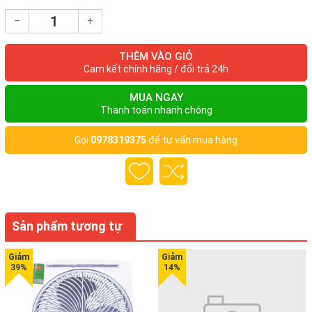
năng nhỏ giọt
–
+
- Hệ thống tự ngắt với ba cách tự ngắt điện:
Cảm biến điện tử (không dùng thủy ngân) sẽ tự ngắt điện nếu
THÊM VÀO GIỎ
bàn ủi nằm nghiêng không chuyển động trong 60 giây.
Cam kết chính hãng / đổi trả 24h
Cảm biến điện tử (không dùng thủy ngân) sẽ tự ngắt điện nếu
bàn ủi nằm ngang không chuyển động trong 60 giây.
MUA NGAY
Cảm biến điện tử (không dùng thủy ngân) sẽ tự ngắt điện nếu
Thanh toán nhanh chóng
bàn ủi không chuyển động trong 10 phút ở tư thế đứng.
Gọi
0978319375
để tư vấn mua hàng
Thông số kỹ thuật
Màu Xanh lục
Sản phẩm tương tự