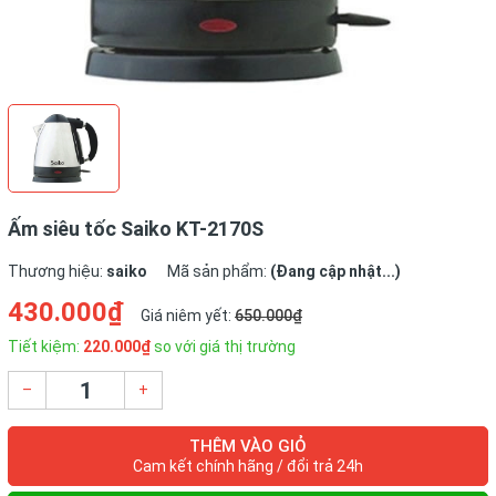
Ấm siêu tốc Saiko KT-2170S
Thương hiệu:
saiko
Mã sản phẩm:
(Đang cập nhật...)
430.000₫
Giá niêm yết:
650.000₫
Tiết kiệm:
220.000₫
so với giá thị trường
–
+
THÊM VÀO GIỎ
Cam kết chính hãng / đổi trả 24h