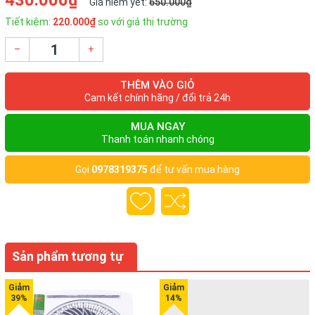
430.000₫
Giá niêm yết:
650.000₫
Tiết kiệm:
220.000₫
so với giá thị trường
–
+
THÊM VÀO GIỎ
Cam kết chính hãng / đổi trả 24h
MUA NGAY
Thanh toán nhanh chóng
Gọi
0978319375
để tư vấn mua hàng
Sản phẩm tương tự