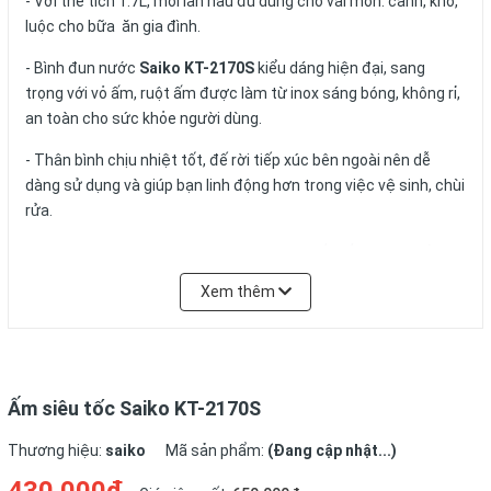
- Với thể tích 1.7L, mỗi lần nấu đủ dùng cho vài món: canh, kho,
luộc cho bữa ăn gia đình.
- Bình đun nước
Saiko KT-2170S
kiểu dáng hiện đại, sang
trọng với vỏ ấm, ruột ấm được làm từ inox sáng bóng, không rỉ,
an toàn cho sức khỏe người dùng.
- Thân bình chịu nhiệt tốt, đế rời tiếp xúc bên ngoài nên dễ
dàng sử dụng và giúp bạn linh động hơn trong việc vệ sinh, chùi
rửa.
- Bình đun nước
Saiko KT-2170S
được thiết kế rơle tự ngắt khi
nước sôi, giúp nước không bị tràn ra ngoài, an toàn hơn khi sử
Xem thêm
dụng với nguồn điện và những khi người dùng không có thời
gian canh chờ nước sôi.
Ấm siêu tốc Saiko KT-2170S
Thương hiệu:
saiko
Mã sản phẩm:
(Đang cập nhật...)