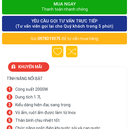
MUA NGAY
Thanh toán nhanh chóng
YÊU CẦU GỌI TƯ VẤN TRỰC TIẾP
(Tư vấn viên gọi lại cho Quý khách trong 5 phút)
Gọi
0978319375
để tư vấn mua hàng
KHUYẾN MÃI
TÍNH NĂNG NỔI BẬT
Công suất 2000W
Dung tích 1.7L
Kiểu dáng hiện đại, sang trọng
Vỏ ấm, ruột ấm được làm từ Inox
Thân bình chịu nhiệt tốt
Chức năng ngắt điện khi nước sôi và cạn nước