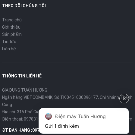
THEO DÕI CHÚNG TÔI
Trang chủ
Giới thiệu
Sản phẩm
Tin tức
Liên hệ
THÔNG TIN LIÊN HỆ
GIA DỤNG TUẤN HƯƠNG
Ngân hàng VIETCOMBANK, Số TK 0451000396177, Chi Nhánh Thành
Công
Địa chỉ: 315 Phố Giảng Võ - Ba Đình - Hà Nội
Điện máy Tuấn Hương
Điện thoại:
0978319375
- Email:
diengiadungtuanhuong@gmail.com
Gửi 1 đính kèm
ĐT BÁN HÀNG ;0978319375