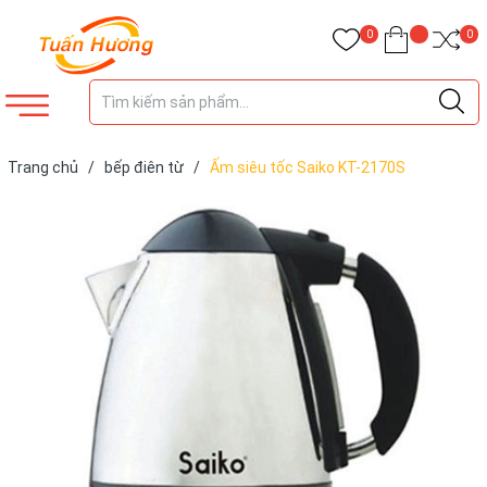
0
0
Trang chủ
/
bếp điên từ
/
Ấm siêu tốc Saiko KT-2170S