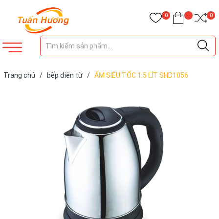
0
0
Trang chủ
/
bếp điên từ
/
ẤM SIÊU TỐC 1.5 LÍT SHD1056