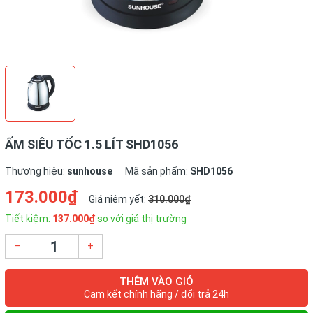
ẤM SIÊU TỐC 1.5 LÍT SHD1056
Thương hiệu:
sunhouse
Mã sản phẩm:
SHD1056
173.000₫
Giá niêm yết:
310.000₫
Tiết kiệm:
137.000₫
so với giá thị trường
–
+
THÊM VÀO GIỎ
Cam kết chính hãng / đổi trả 24h