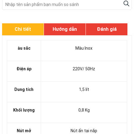
Chi tiết
Hướng dẫn
Đánh giá
àu sắc
Màu Inox
Điện áp
220V/ 50Hz
Dung tích
1,5 lít
Khối lượng
0,8 Kg
Nút mở
Nút ấn tại nắp