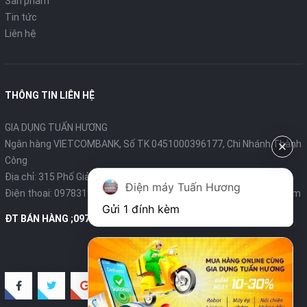
Sản phẩm
Tin tức
Liên hệ
THÔNG TIN LIÊN HỆ
GIA DỤNG TUẤN HƯƠNG
Ngân hàng VIETCOMBANK, Số TK 0451000396177, Chi Nhánh Thành
Công
Địa chỉ: 315 Phố Giảng Võ - Ba Đình - Hà Nội
Điện máy Tuấn Hương
Điện thoại:
0978319375
- Email:
diengiadungtuanhuong@gmail.com
Gửi 1 đính kèm
ĐT BÁN HÀNG ;0978319375