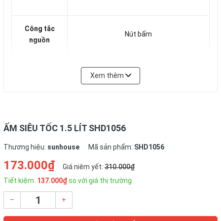
Công tắc
Nút bấm
nguồn
Màng lọc
Xem thêm
Không
chống cặn
Chất liệu
Thép không gỉ cao cấp
ẤM SIÊU TỐC 1.5 LÍT SHD1056
thân bình
Thương hiệu:
sunhouse
Mã sản phẩm:
SHD1056
173.000₫
Thân ấm xoay 360 độ, tự động ngắt khi
Giá niêm yết:
310.000₫
Đặc điểm
nước sôi, quai làm bằng nhựa chịu nhiệt
Tiết kiệm:
137.000₫
so với giá thị trường
khác
siêu bền, Rơ le bảo vệ khi cạn nước
–
+