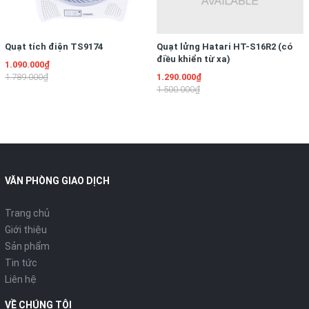
Quạt tích điện TS9174
Quạt lửng Hatari HT-S16R2 (có
điều khiển từ xa)
1.090.000₫
1.789.000₫
1.290.000₫
1.500.000₫
VĂN PHÒNG GIAO DỊCH
Trang chủ
Giới thiệu
Sản phẩm
Tin tức
Liên hệ
VỀ CHÚNG TÔI